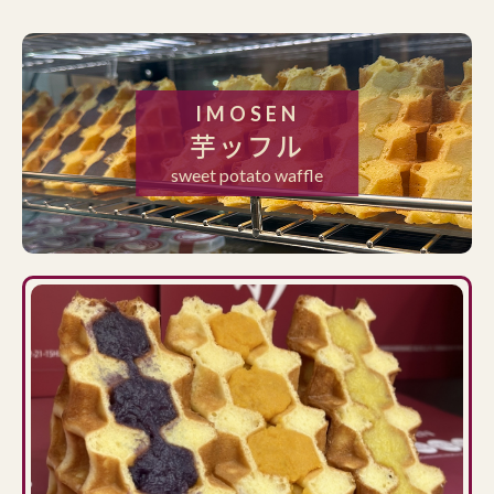
IMOSEN
芋ッフル
sweet potato waffle